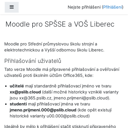
Přejít k hlavnímu obsahu
Boční panel
Nejste přihlášeni (
Přihlášení
)
Moodle pro SPŠSE a VOŠ Liberec
Moodle pro Střední průmyslovou školu strojní a
elektrotechnickou a Vyšší odbornou školu Liberec.
Přihlašování uživatelů
Tato verze Moodle má připravené přihlašování a ověřování
uživatelů proti školním účtům Office365, kde:
učitelé
mají standardně přihlašovací jméno ve tvaru
xx@pslib.cloud
(další možné historicky vzniklé varianty
jsou xx@365.pslib.cz, jmeno.prijmeni@pslib.cloud).
studenti
mají přihlašovací jména ve tvaru
jmeno.prijmeni.000@pslib.cloud
(kde opět existují
historické varianty u00.000@pslib.cloud)
Ideálně by mělo k přihlášení stačit stisknutí připraveného