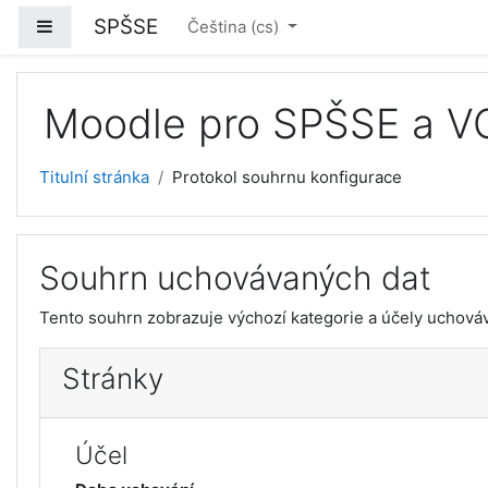
Přejít k hlavnímu obsahu
SPŠSE
Boční panel
Čeština ‎(cs)‎
Moodle pro SPŠSE a V
Titulní stránka
Protokol souhrnu konfigurace
Souhrn uchovávaných dat
Tento souhrn zobrazuje výchozí kategorie a účely uchovává
Stránky
Účel