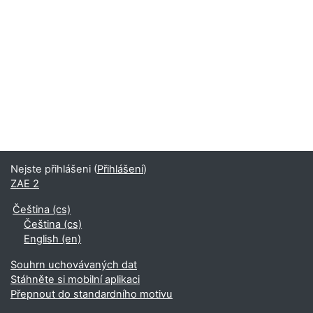
Nejste přihlášeni (
Přihlášení
)
ZAE 2
Čeština ‎(cs)‎
Čeština ‎(cs)‎
English ‎(en)‎
Souhrn uchovávaných dat
Stáhněte si mobilní aplikaci
Přepnout do standardního motivu