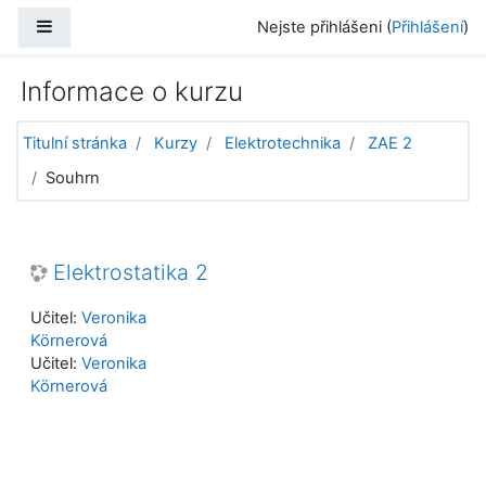
Přejít k hlavnímu obsahu
Boční panel
Nejste přihlášeni (
Přihlášení
)
Informace o kurzu
Titulní stránka
Kurzy
Elektrotechnika
ZAE 2
Souhrn
Elektrostatika 2
Učitel:
Veronika
Körnerová
Učitel:
Veronika
Körnerová